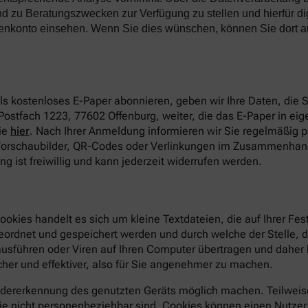
d zu Beratungszwecken zur Verfügung zu stellen und hierfür di
denkonto einsehen. Wenn Sie dies wünschen, können Sie dort a
s kostenloses E-Paper abonnieren, geben wir Ihre Daten, die
Postfach 1223, 77602 Offenburg, weiter, die das E-Paper in eige
ie
hier
. Nach Ihrer Anmeldung informieren wir Sie regelmäßig 
 Vorschaubilder, QR-Codes oder Verlinkungen im Zusammenhang
 ist freiwillig und kann jederzeit widerrufen werden.
ookies handelt es sich um kleine Textdateien, die auf Ihrer F
geordnet und gespeichert werden und durch welche der Stelle, 
sführen oder Viren auf Ihren Computer übertragen und daher 
her und effektiver, also für Sie angenehmer zu machen.
dererkennung des genutzten Geräts möglich machen. Teilweise
e nicht personenbeziehbar sind. Cookies können einen Nutzer ab