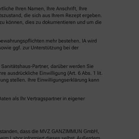
liche Ihren Namen, Ihre Anschrift, Ihre
szustand, die sich aus Ihrem Rezept ergeben.
en zu können, dies zu dokumentieren und um die
fbewahrungspflichten mehr bestehen. IA wird
owie ggf. zur Unterstützung bei der
er Sanitätshaus-Partner, darüber werden Sie
e ausdrückliche Einwilligung (Art. 6 Abs. 1 lit.
ügung stellen. Ihre Einwilligungserklärung kann
aten als Ihr Vertragspartner in eigener
inverstanden, dass die MVZ GANZIMMUN GmbH,
im Labor informiert dieses selbst. Außerdem