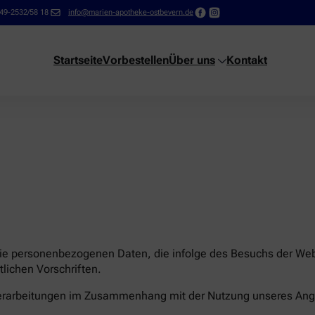
49-2532/58 18
info@marien-apotheke-ostbevern.de
Startseite
Vorbestellen
Über uns
Kontakt
die personenbezogenen Daten, die infolge des Besuchs der Webs
lichen Vorschriften.
nverarbeitungen im Zusammenhang mit der Nutzung unseres Ang