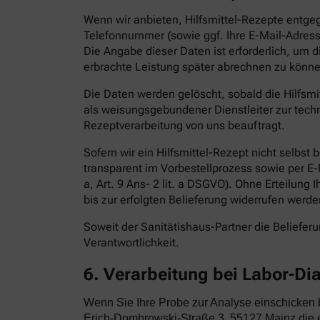
Wenn wir anbieten, Hilfsmittel-Rezepte entge
Telefonnummer (sowie ggf. Ihre E-Mail-Adress
Die Angabe dieser Daten ist erforderlich, um 
erbrachte Leistung später abrechnen zu könne
Die Daten werden gelöscht, sobald die Hilfsm
als weisungsgebundener Dienstleiter zur techn
Rezeptverarbeitung von uns beauftragt.
Sofern wir ein Hilfsmittel-Rezept nicht selbst
transparent im Vorbestellprozess sowie per E-Ma
a, Art. 9 Ans- 2 lit. a DSGVO). Ohne Erteilung 
bis zur erfolgten Belieferung widerrufen werde
Soweit der Sanitätishaus-Partner die Belieferun
Verantwortlichkeit.
6. Verarbeitung bei Labor-Di
Wenn Sie Ihre Probe zur Analyse einschicken
Erich-Dombrowski-Straße 3, 55127 Mainz die e