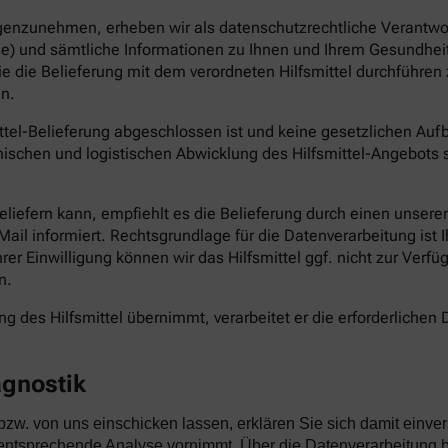
genzunehmen, erheben wir als datenschutzrechtliche Verantwort
e) und sämtliche Informationen zu Ihnen und Ihrem Gesundheit
die die Belieferung mit dem verordneten Hilfsmittel durchführ
n.
ittel-Belieferung abgeschlossen ist und keine gesetzlichen Au
ischen und logistischen Abwicklung des Hilfsmittel-Angebots s
 beliefern kann, empfiehlt es die Belieferung durch einen unser
il informiert. Rechtsgrundlage für die Datenverarbeitung ist Ihr
Ihrer Einwilligung können wir das Hilfsmittel ggf. nicht zur Verf
n.
g des Hilfsmittel übernimmt, verarbeitet er die erforderlichen D
agnostik
 bzw. von uns einschicken lassen, erklären Sie sich damit e
ntsprechende Analyse vornimmt. Über die Datenverarbeitung be