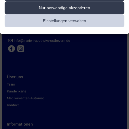
Marien Apotheke
Nur notwendige akzeptieren
Hauptstraße 29
,
48346
Ostbevern
Einstellungen verwalten
+49-2532/2 24
+49-2532/58 18
info@marien-apotheke-ostbevern.de
Über uns
Team
Kundenkarte
Medikamenten-Automat
Kontakt
Informationen