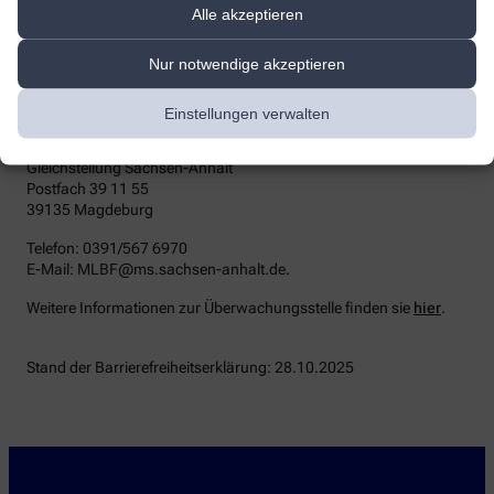
die zuständige Durchsetzungsstelle wenden. Die
Alle akzeptieren
Durchsetzungsstelle unterstützt Sie dabei, ihre Rechte geltend zu
machen. Sie können sich auch an die
Nur notwendige akzeptieren
Marktüberwachungsbehörde wenden:
MLBF - Marktüberwachungsstelle der Länder für die
Einstellungen verwalten
Barrierefreiheit von Produkten und Dienstleistungen
c/o Ministerium für Arbeit, Soziales, Gesundheit und
Gleichstellung Sachsen-Anhalt
Postfach 39 11 55
39135 Magdeburg
Telefon: 0391/567 6970
E-​Mail: MLBF@ms.sachsen-​anhalt.de.
Weitere Informationen zur Überwachungsstelle finden sie
hier
.
Stand der Barrierefreiheitserklärung: 28.10.2025