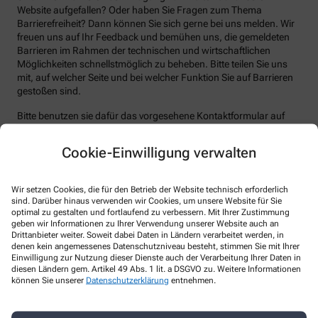
Website aufgefallen? Oder haben Sie Fragen zum Thema
Barrierefreiheit? Dann können Sie sich gerne bei uns melden. Wir
freuen uns auf Ihr Feedback und bemühen uns, die gemeldeten
Barrieren im Rahmen der technischen und wirtschaftlichen
Möglichkeiten schnellstmöglich zu beheben. Bitte teilen Sie uns
mit, auf welcher Seite und bei welcher Funktion Sie auf Barrieren
gestoßen sind.
Bitte benutzen sie dafür das vorgesehene Kontaktformular auf
unserer Website. Sie können uns auch über folgende Wege die
von Ihnen gefundenen Barrieren melden:
Cookie-Einwilligung verwalten
E-Mail: info@marien-apotheke-ostbevern.de
Telefon: +49-2532/2 24
Wir setzen Cookies, die für den Betrieb der Website technisch erforderlich
sind. Darüber hinaus verwenden wir Cookies, um unsere Website für Sie
Telefax: +49-2532/58 18
optimal zu gestalten und fortlaufend zu verbessern. Mit Ihrer Zustimmung
geben wir Informationen zu Ihrer Verwendung unserer Website auch an
Postanschrift: Hauptstraße 29 48346 Ostbevern
Drittanbieter weiter. Soweit dabei Daten in Ländern verarbeitet werden, in
denen kein angemessenes Datenschutzniveau besteht, stimmen Sie mit Ihrer
Durchsetzungsverfahren und
Einwilligung zur Nutzung dieser Dienste auch der Verarbeitung Ihrer Daten in
Marktüberwachungsbehörde
diesen Ländern gem. Artikel 49 Abs. 1 lit. a DSGVO zu. Weitere Informationen
können Sie unserer
Datenschutzerklärung
entnehmen.
Sollten Sie auf Mitteilungen oder Anfragen zur Barrierefreiheit
keine zufriedenstellenden Antworten erhalten, können Sie sich an