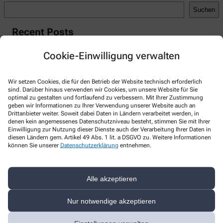
Suchen
Recent Posts
Hello world!
Cookie-Einwilligung verwalten
Recent Comments
Wir setzen Cookies, die für den Betrieb der Website technisch erforderlich
A WordPress Commenter
zu
Hello world!
sind. Darüber hinaus verwenden wir Cookies, um unsere Website für Sie
optimal zu gestalten und fortlaufend zu verbessern. Mit Ihrer Zustimmung
geben wir Informationen zu Ihrer Verwendung unserer Website auch an
Drittanbieter weiter. Soweit dabei Daten in Ländern verarbeitet werden, in
denen kein angemessenes Datenschutzniveau besteht, stimmen Sie mit Ihrer
Einwilligung zur Nutzung dieser Dienste auch der Verarbeitung Ihrer Daten in
Kontakt
diesen Ländern gem. Artikel 49 Abs. 1 lit. a DSGVO zu. Weitere Informationen
können Sie unserer
Datenschutzerklärung
entnehmen.
Marien Apotheke
Alle akzeptieren
Hauptstraße 29
,
48346
Ostbevern
+49-2532/2 24
Nur notwendige akzeptieren
+49-2532/58 18
info@marien-apotheke-ostbevern.de